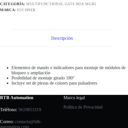
CATEGORÍA:
MULTIFUNCTIONAL GATE BOX MGB2
MARCA:
EUCHNER
Descripción
Elementos de mando e indicadores para montaje de módulos de
bloqueo y ampliación
Posibilidad de montaje girado 180°
Incluye set de piezas de colores para pulsadores
BTB Automation
Marco legal
Política de Privacidad
Teléfono:
5619853319
Correo:
contacto@btb-
automation.com