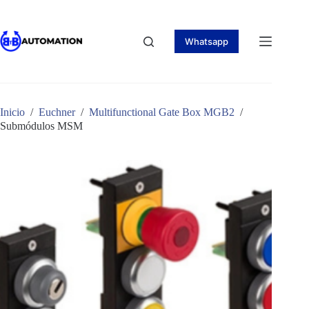
Saltar
al
contenido
Whatsapp
Inicio
/
Euchner
/
Multifunctional Gate Box MGB2
/
Submódulos MSM