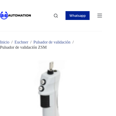
Saltar
al
contenido
Whatsapp
Inicio
/
Euchner
/
Pulsador de validación
/
Pulsador de validación ZSM