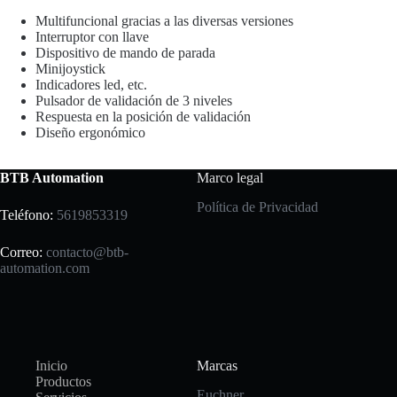
Multifuncional gracias a las diversas versiones
Interruptor con llave
Dispositivo de mando de parada
Minijoystick
Indicadores led, etc.
Pulsador de validación de 3 niveles
Respuesta en la posición de validación
Diseño ergonómico
BTB Automation
Marco legal
Política de Privacidad
Teléfono:
5619853319
Correo:
contacto@btb-
automation.com
Inicio
Marcas
Productos
Euchner