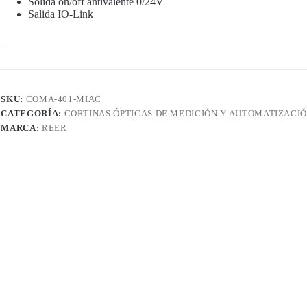
Solida on/off antivalente 0/24V
Salida IO-Link
SKU:
COMA-401-MIAC
CATEGORÍA:
CORTINAS ÓPTICAS DE MEDICIÓN Y AUTOMATIZACI
MARCA:
REER