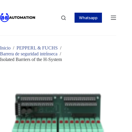
Saltar
al
contenido
Whatsapp
Inicio
/
PEPPERL & FUCHS
/
Barrera de seguridad intrínseca
/
Isolated Barriers of the H-System