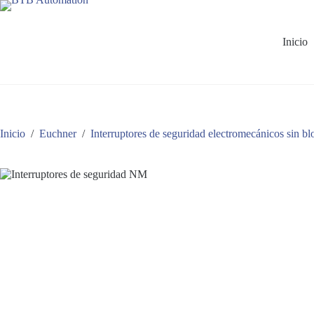
Saltar
al
contenido
Inicio
Inicio
/
Euchner
/
Interruptores de seguridad electromecánicos sin b