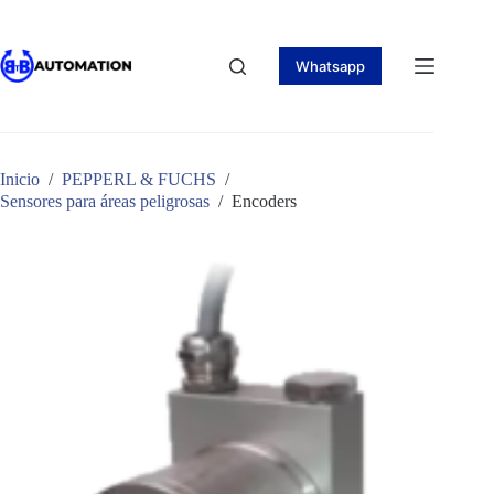
Saltar
al
contenido
Whatsapp
Inicio
/
PEPPERL & FUCHS
/
Sensores para áreas peligrosas
/
Encoders