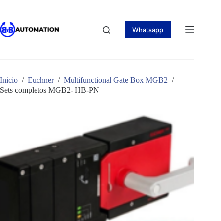
Saltar
al
contenido
Whatsapp
Inicio
/
Euchner
/
Multifunctional Gate Box MGB2
/
Sets completos MGB2-.HB-PN